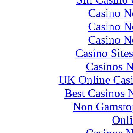
Casino N
Casino N
Casino N
Casino Site
Casinos 
UK Online Cas
Best Casinos
Non Gamstop
Onli