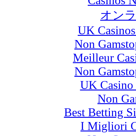
Casinos 
オン
UK Casinos
Non Gamstop
Meilleur Cas
Non Gamstop
UK Casino
Non Ga
Best Betting S
I Migliori