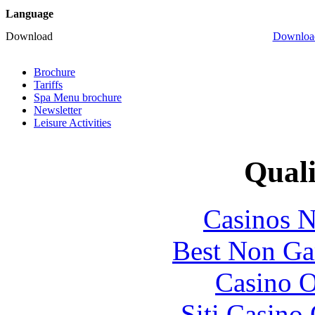
Language
Download
Download
Brochure
Tariffs
Spa Menu brochure
Newsletter
Leisure Activities
Quali
Casinos 
Best Non Ga
Casino O
Siti Casino